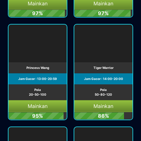
Mainkan
Mainkan
97%
97%
Princess Wang
Tiger Warrior
Jam Gacor : 13:00-20:59
Jam Gacor : 14:00-20:00
Pola
Pola
20-50-100
50-80-120
Mainkan
Mainkan
95%
86%