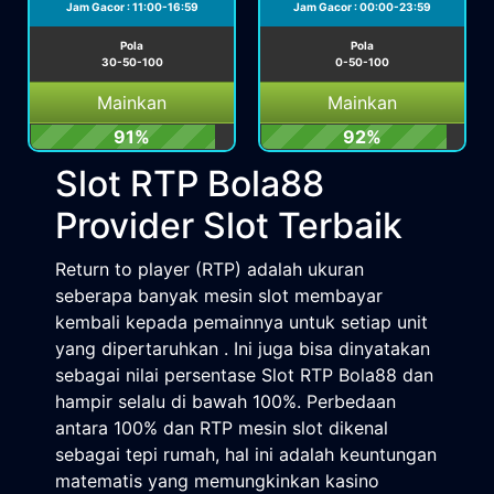
Jam Gacor : 11:00-16:59
Jam Gacor : 00:00-23:59
Pola
Pola
30-50-100
0-50-100
Mainkan
Mainkan
91%
92%
Slot RTP Bola88
Provider Slot Terbaik
Return to player (RTP) adalah ukuran
seberapa banyak mesin slot membayar
kembali kepada pemainnya untuk setiap unit
yang dipertaruhkan . Ini juga bisa dinyatakan
sebagai nilai persentase Slot RTP Bola88 dan
hampir selalu di bawah 100%. Perbedaan
antara 100% dan RTP mesin slot dikenal
sebagai tepi rumah, hal ini adalah keuntungan
matematis yang memungkinkan kasino