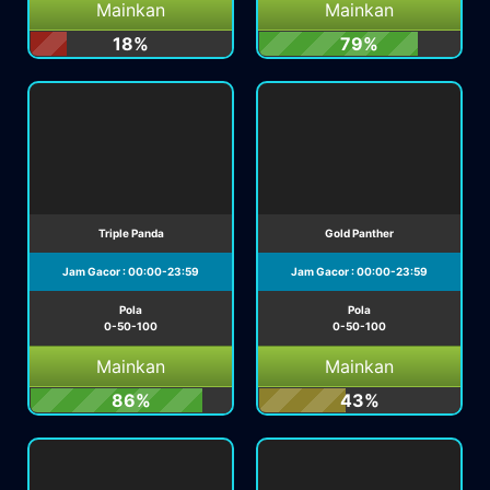
Mainkan
Mainkan
18%
79%
Triple Panda
Gold Panther
Jam Gacor : 00:00-23:59
Jam Gacor : 00:00-23:59
Pola
Pola
0-50-100
0-50-100
Mainkan
Mainkan
86%
43%