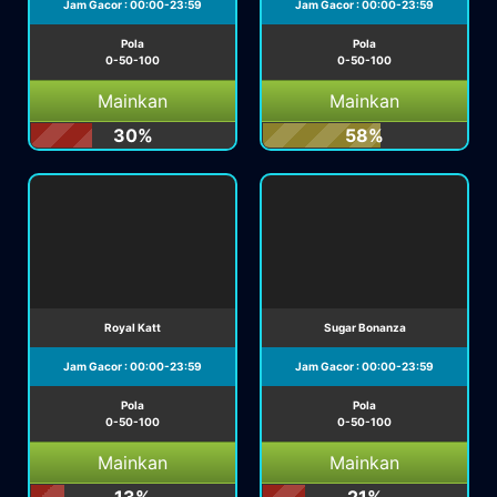
Jam Gacor : 00:00-23:59
Jam Gacor : 00:00-23:59
Pola
Pola
0-50-100
0-50-100
Mainkan
Mainkan
30%
58%
Royal Katt
Sugar Bonanza
Jam Gacor : 00:00-23:59
Jam Gacor : 00:00-23:59
Pola
Pola
0-50-100
0-50-100
Mainkan
Mainkan