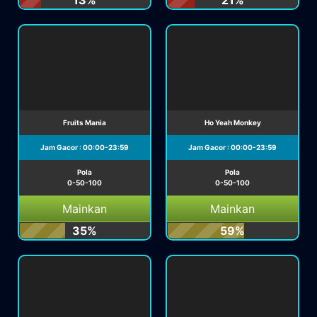
13%
21%
Fruits Mania
Ho Yeah Monkey
Jam Gacor : 00:00-23:59
Jam Gacor : 00:00-23:59
Pola
Pola
0-50-100
0-50-100
Mainkan
Mainkan
35%
59%