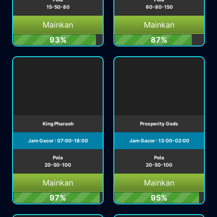
15-50-80
60-80-150
Mainkan
Mainkan
93%
87%
King Pharaoh
Prosperity Gods
Jam Gacor : 07:00-18:00
Jam Gacor : 13:00-02:00
Pola
Pola
20-50-100
20-50-100
Mainkan
Mainkan
97%
95%