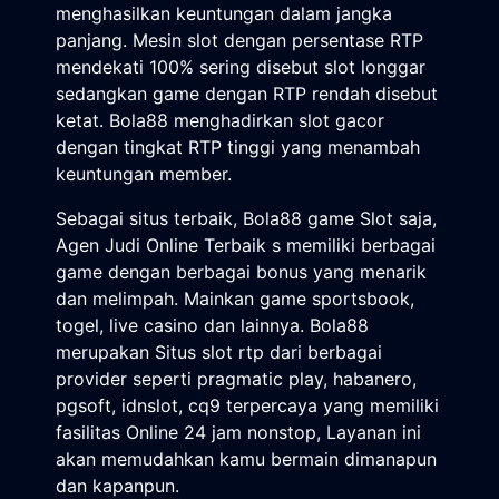
menghasilkan keuntungan dalam jangka
panjang. Mesin slot dengan persentase RTP
mendekati 100% sering disebut slot longgar
sedangkan game dengan RTP rendah disebut
ketat. Bola88 menghadirkan slot gacor
dengan tingkat RTP tinggi yang menambah
keuntungan member.
Sebagai situs terbaik, Bola88 game Slot saja,
Agen Judi Online Terbaik s memiliki berbagai
game dengan berbagai bonus yang menarik
dan melimpah. Mainkan game sportsbook,
togel, live casino dan lainnya. Bola88
merupakan Situs slot rtp dari berbagai
provider seperti pragmatic play, habanero,
pgsoft, idnslot, cq9 terpercaya yang memiliki
fasilitas Online 24 jam nonstop, Layanan ini
akan memudahkan kamu bermain dimanapun
dan kapanpun.