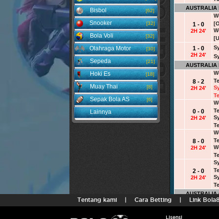
Tentang kami
|
Cara Betting
|
Link Bola
Lisensi