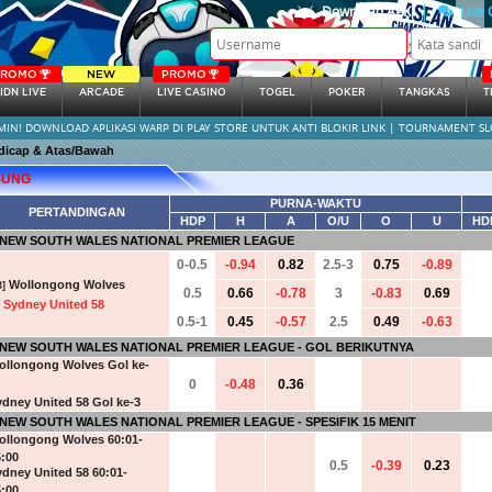
|
Download APK
Live 
PROMO
NEW
PROMO
IDN LIVE
ARCADE
LIVE CASINO
TOGEL
POKER
TANGKAS
T
 DOWNLOAD APLIKASI WARP DI PLAY STORE UNTUK ANTI BLOKIR LINK | TOURNAMENT SLOT SPECIA